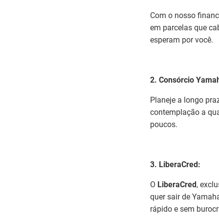
Com o nosso financ
em parcelas que ca
esperam por você.
2. Consórcio Yama
Planeje a longo pra
contemplação a qua
poucos.
3. LiberaCred:
O
LiberaCred
, excl
quer sair de Yamaha
rápido e sem burocr