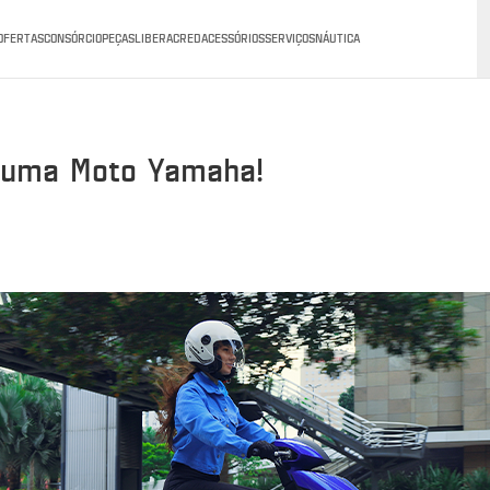
OFERTAS
CONSÓRCIO
PEÇAS
LIBERACRED
ACESSÓRIOS
SERVIÇOS
NÁUTICA
r uma Moto Yamaha!