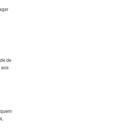
agar
ade de
 aos
a quem
s,