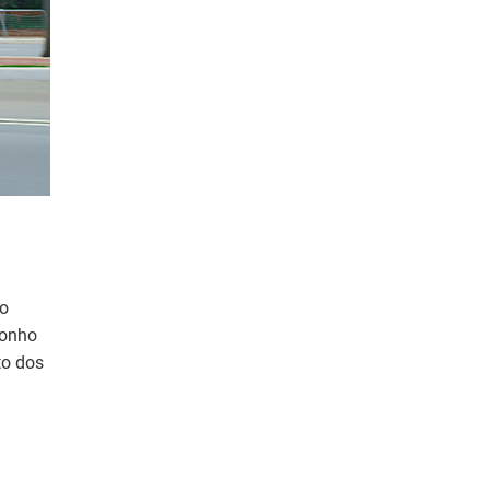
no
sonho
to dos